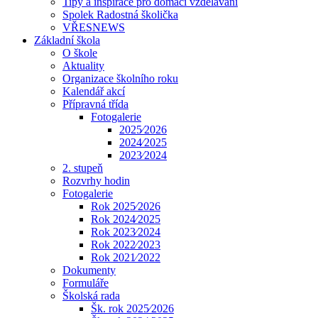
Tipy a inspirace pro domácí vzdělávání
Spolek Radostná školička
VŘESNEWS
Základní škola
O škole
Aktuality
Organizace školního roku
Kalendář akcí
Přípravná třída
Fotogalerie
2025⁄2026
2024⁄2025
2023⁄2024
2. stupeň
Rozvrhy hodin
Fotogalerie
Rok 2025⁄2026
Rok 2024⁄2025
Rok 2023⁄2024
Rok 2022⁄2023
Rok 2021⁄2022
Dokumenty
Formuláře
Školská rada
Šk. rok 2025⁄2026