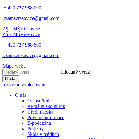
+ 420 727 988 600
zsamsvresovice@gmail.com
ZŠ a MŠ
Vřesovice
ZŠ a MŠ
Vřesovice
+ 420 727 988 600
zsamsvresovice@gmail.com
Mapa webu
Hledaný výraz
Hledat
rozšířené vyhledávání
O nás
O naší škole
Aktuální školní rok
Úřední deska
Povinné informace
E-podatelna
Projekty
Škola v médiích