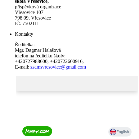
škola Vřesovice,
příspěvková organizace
Vřesovice 107
798 09, Vřesovice
IČ: 75021111
Kontakty
Ředitelka:
Mgr. Dagmar Halašová
telefon na ředitelku školy:
+420727988600
,
+420722600916
,
E-mail:
zsamsvresovice@gmail.com