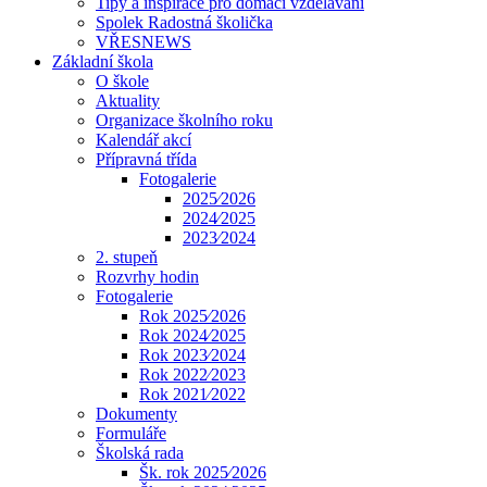
Tipy a inspirace pro domácí vzdělávání
Spolek Radostná školička
VŘESNEWS
Základní škola
O škole
Aktuality
Organizace školního roku
Kalendář akcí
Přípravná třída
Fotogalerie
2025⁄2026
2024⁄2025
2023⁄2024
2. stupeň
Rozvrhy hodin
Fotogalerie
Rok 2025⁄2026
Rok 2024⁄2025
Rok 2023⁄2024
Rok 2022⁄2023
Rok 2021⁄2022
Dokumenty
Formuláře
Školská rada
Šk. rok 2025⁄2026