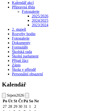
Kalendář akcí
Přípravná třída
Fotogalerie
2025⁄2026
2024⁄2025
2023⁄2024
2. stupeň
Rozvrhy hodin
Fotogalerie
Dokumenty
Formuláře
Školská rada
Školní parlament
Přijatí žáci
Zápis
Škola v přírodě
Personální obsazení
Kalendář
Srpen
2026
Po
Út
St
Čt
Pá
So
Ne
27
28
29
30
31
1
2