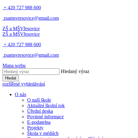
+ 420 727 988 600
zsamsvresovice@gmail.com
ZŠ a MŠ
Vřesovice
ZŠ a MŠ
Vřesovice
+ 420 727 988 600
zsamsvresovice@gmail.com
Mapa webu
Hledaný výraz
Hledat
rozšířené vyhledávání
O nás
O naší škole
Aktuální školní rok
Úřední deska
Povinné informace
E-podatelna
Projekty
Škola v médiích