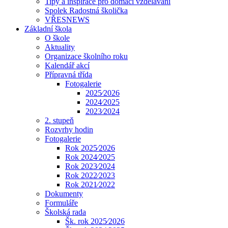
Tipy a inspirace pro domácí vzdělávání
Spolek Radostná školička
VŘESNEWS
Základní škola
O škole
Aktuality
Organizace školního roku
Kalendář akcí
Přípravná třída
Fotogalerie
2025⁄2026
2024⁄2025
2023⁄2024
2. stupeň
Rozvrhy hodin
Fotogalerie
Rok 2025⁄2026
Rok 2024⁄2025
Rok 2023⁄2024
Rok 2022⁄2023
Rok 2021⁄2022
Dokumenty
Formuláře
Školská rada
Šk. rok 2025⁄2026