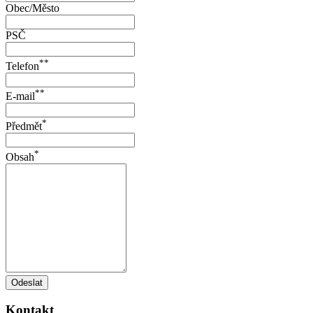
Obec/Město
PSČ
**
Telefon
**
E-mail
*
Předmět
*
Obsah
Odeslat
Kontakt