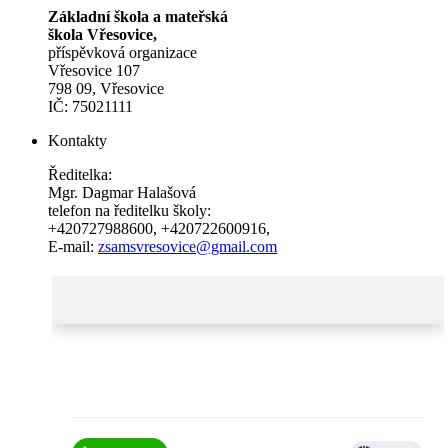
Základní škola a mateřská
škola Vřesovice,
příspěvková organizace
Vřesovice 107
798 09, Vřesovice
IČ: 75021111
Kontakty
Ředitelka:
Mgr. Dagmar Halašová
telefon na ředitelku školy:
+420727988600
,
+420722600916
,
E-mail:
zsamsvresovice@gmail.com