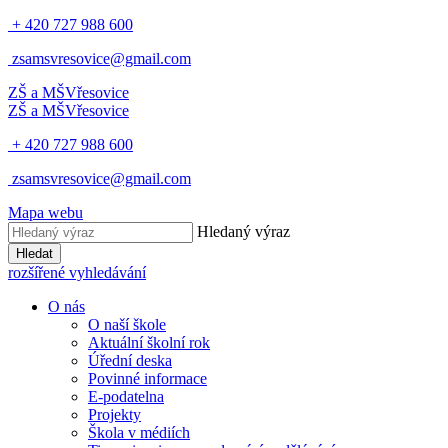
+ 420 727 988 600
zsamsvresovice@gmail.com
ZŠ a MŠ
Vřesovice
ZŠ a MŠ
Vřesovice
+ 420 727 988 600
zsamsvresovice@gmail.com
Mapa webu
Hledaný výraz
Hledat
rozšířené vyhledávání
O nás
O naší škole
Aktuální školní rok
Úřední deska
Povinné informace
E-podatelna
Projekty
Škola v médiích