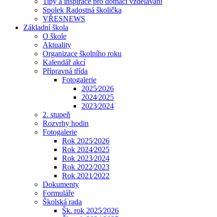
Tipy a inspirace pro domácí vzdělávání
Spolek Radostná školička
VŘESNEWS
Základní škola
O škole
Aktuality
Organizace školního roku
Kalendář akcí
Přípravná třída
Fotogalerie
2025⁄2026
2024⁄2025
2023⁄2024
2. stupeň
Rozvrhy hodin
Fotogalerie
Rok 2025⁄2026
Rok 2024⁄2025
Rok 2023⁄2024
Rok 2022⁄2023
Rok 2021⁄2022
Dokumenty
Formuláře
Školská rada
Šk. rok 2025⁄2026