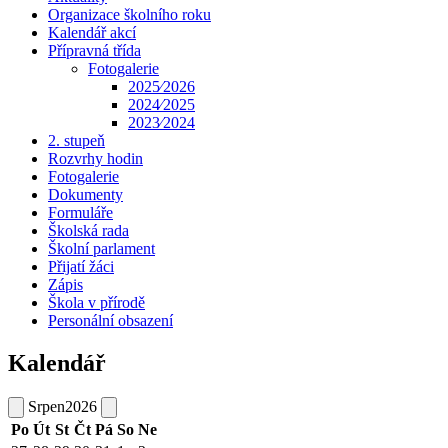
Organizace školního roku
Kalendář akcí
Přípravná třída
Fotogalerie
2025⁄2026
2024⁄2025
2023⁄2024
2. stupeň
Rozvrhy hodin
Fotogalerie
Dokumenty
Formuláře
Školská rada
Školní parlament
Přijatí žáci
Zápis
Škola v přírodě
Personální obsazení
Kalendář
Srpen
2026
Po
Út
St
Čt
Pá
So
Ne