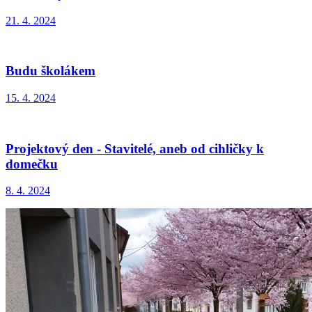
21. 4. 2024
Budu školákem
15. 4. 2024
Projektový den - Stavitelé, aneb od cihličky k
domečku
8. 4. 2024