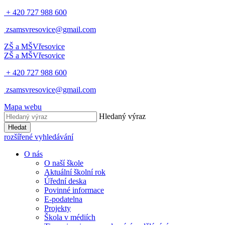
+ 420 727 988 600
zsamsvresovice@gmail.com
ZŠ a MŠ
Vřesovice
ZŠ a MŠ
Vřesovice
+ 420 727 988 600
zsamsvresovice@gmail.com
Mapa webu
Hledaný výraz
Hledat
rozšířené vyhledávání
O nás
O naší škole
Aktuální školní rok
Úřední deska
Povinné informace
E-podatelna
Projekty
Škola v médiích