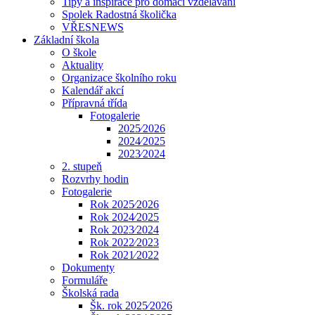
Tipy a inspirace pro domácí vzdělávání
Spolek Radostná školička
VŘESNEWS
Základní škola
O škole
Aktuality
Organizace školního roku
Kalendář akcí
Přípravná třída
Fotogalerie
2025⁄2026
2024⁄2025
2023⁄2024
2. stupeň
Rozvrhy hodin
Fotogalerie
Rok 2025⁄2026
Rok 2024⁄2025
Rok 2023⁄2024
Rok 2022⁄2023
Rok 2021⁄2022
Dokumenty
Formuláře
Školská rada
Šk. rok 2025⁄2026