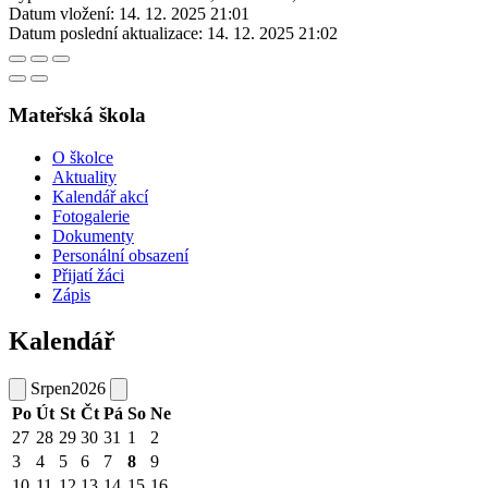
Datum vložení:
14. 12. 2025 21:01
Datum poslední aktualizace:
14. 12. 2025 21:02
Mateřská škola
O školce
Aktuality
Kalendář akcí
Fotogalerie
Dokumenty
Personální obsazení
Přijatí žáci
Zápis
Kalendář
Srpen
2026
Po
Út
St
Čt
Pá
So
Ne
27
28
29
30
31
1
2
3
4
5
6
7
8
9
10
11
12
13
14
15
16