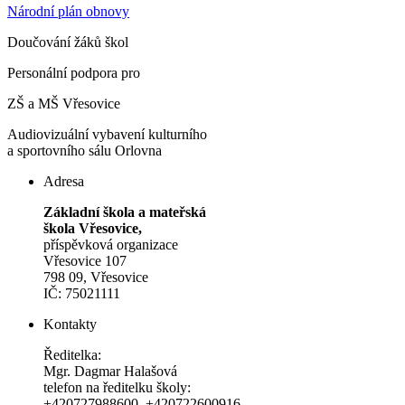
Národní plán obnovy
Doučování žáků škol
Personální podpora pro
ZŠ a MŠ Vřesovice
Audiovizuální vybavení kulturního
a sportovního sálu Orlovna
Adresa
Základní škola a mateřská
škola Vřesovice,
příspěvková organizace
Vřesovice 107
798 09, Vřesovice
IČ: 75021111
Kontakty
Ředitelka:
Mgr. Dagmar Halašová
telefon na ředitelku školy:
+420727988600
,
+420722600916
,