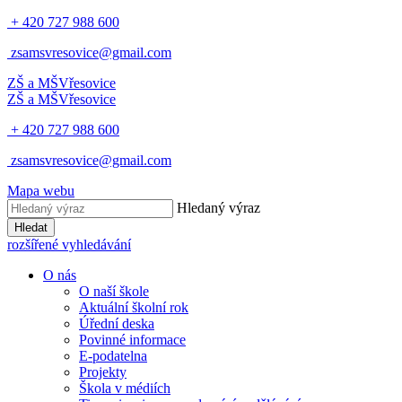
+ 420 727 988 600
zsamsvresovice@gmail.com
ZŠ a MŠ
Vřesovice
ZŠ a MŠ
Vřesovice
+ 420 727 988 600
zsamsvresovice@gmail.com
Mapa webu
Hledaný výraz
Hledat
rozšířené vyhledávání
O nás
O naší škole
Aktuální školní rok
Úřední deska
Povinné informace
E-podatelna
Projekty
Škola v médiích