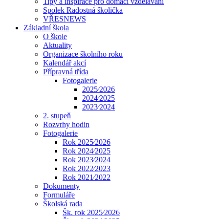
Tipy a inspirace pro domácí vzdělávání
Spolek Radostná školička
VŘESNEWS
Základní škola
O škole
Aktuality
Organizace školního roku
Kalendář akcí
Přípravná třída
Fotogalerie
2025⁄2026
2024⁄2025
2023⁄2024
2. stupeň
Rozvrhy hodin
Fotogalerie
Rok 2025⁄2026
Rok 2024⁄2025
Rok 2023⁄2024
Rok 2022⁄2023
Rok 2021⁄2022
Dokumenty
Formuláře
Školská rada
Šk. rok 2025⁄2026