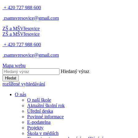
+ 420 727 988 600
zsamsvresovice@gmail.com
ZŠ a MŠ
Vřesovice
ZŠ a MŠ
Vřesovice
+ 420 727 988 600
zsamsvresovice@gmail.com
Mapa webu
Hledaný výraz
Hledat
rozšířené vyhledávání
O nás
O naší škole
Aktuální školní rok
Úřední deska
Povinné informace
E-podatelna
Projekty
Škola v médiích