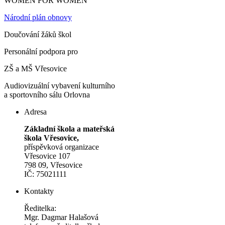
WOMEN FOR WOMEN
Národní plán obnovy
Doučování žáků škol
Personální podpora pro
ZŠ a MŠ Vřesovice
Audiovizuální vybavení kulturního
a sportovního sálu Orlovna
Adresa
Základní škola a mateřská
škola Vřesovice,
příspěvková organizace
Vřesovice 107
798 09, Vřesovice
IČ: 75021111
Kontakty
Ředitelka:
Mgr. Dagmar Halašová