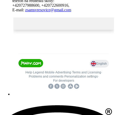
telefon na ředitelku školy:
+420727988600
,
+420722600916
,
E-mail:
zsamsvresovice@gmail.com