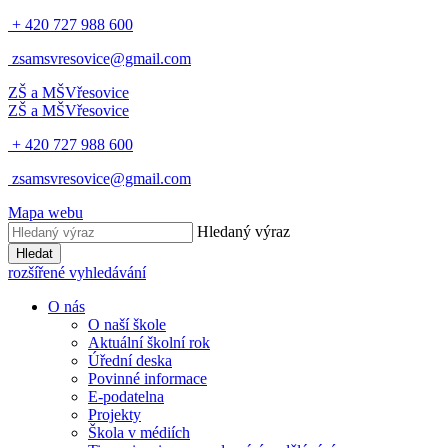
+ 420 727 988 600
zsamsvresovice@gmail.com
ZŠ a MŠ
Vřesovice
ZŠ a MŠ
Vřesovice
+ 420 727 988 600
zsamsvresovice@gmail.com
Mapa webu
Hledaný výraz
Hledat
rozšířené vyhledávání
O nás
O naší škole
Aktuální školní rok
Úřední deska
Povinné informace
E-podatelna
Projekty
Škola v médiích