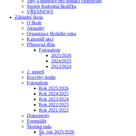
Tipy a inspirace pro domácí vzdělávání
Spolek Radostná školička
VŘESNEWS
Základní škola
O škole
Aktuality
Organizace školního roku
Kalendář akcí
Přípravná třída
Fotogalerie
2025⁄2026
2024⁄2025
2023⁄2024
2. stupeň
Rozvrhy hodin
Fotogalerie
Rok 2025⁄2026
Rok 2024⁄2025
Rok 2023⁄2024
Rok 2022⁄2023
Rok 2021⁄2022
Dokumenty
Formuláře
Školská rada
Šk. rok 2025⁄2026