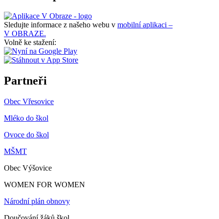
Sledujte informace z našeho webu v
mobilní aplikaci –
V OBRAZE.
Volně ke stažení:
Partneři
Obec Vřesovice
Mléko do škol
Ovoce do škol
MŠMT
Obec Výšovice
WOMEN FOR WOMEN
Národní plán obnovy
Doučování žáků škol