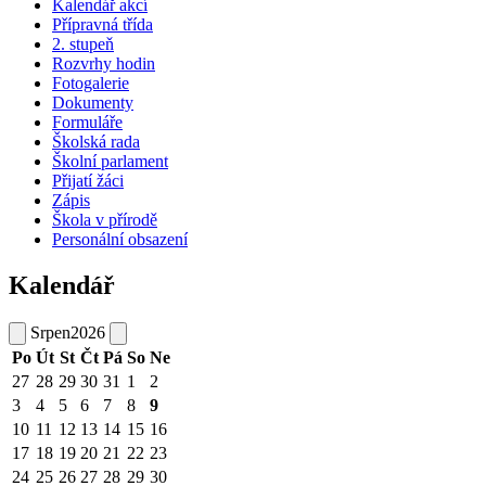
Kalendář akcí
Přípravná třída
2. stupeň
Rozvrhy hodin
Fotogalerie
Dokumenty
Formuláře
Školská rada
Školní parlament
Přijatí žáci
Zápis
Škola v přírodě
Personální obsazení
Kalendář
Srpen
2026
Po
Út
St
Čt
Pá
So
Ne
27
28
29
30
31
1
2
3
4
5
6
7
8
9
10
11
12
13
14
15
16
17
18
19
20
21
22
23
24
25
26
27
28
29
30