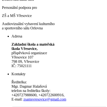
Personální podpora pro
ZŠ a MŠ Vřesovice
Audiovizuální vybavení kulturního
a sportovního sálu Orlovna
Adresa
Základní škola a mateřská
škola Vřesovice,
příspěvková organizace
Vřesovice 107
798 09, Vřesovice
IČ: 75021111
Kontakty
Ředitelka:
Mgr. Dagmar Halašová
telefon na ředitelku školy:
+420727988600
,
+420722600916
,
E-mail:
zsamsvresovice@gmail.com