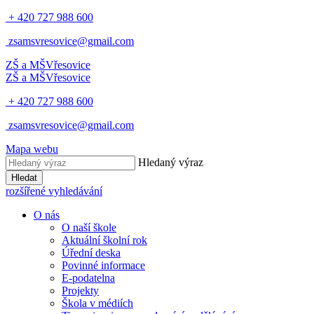
+ 420 727 988 600
zsamsvresovice@gmail.com
ZŠ a MŠ
Vřesovice
ZŠ a MŠ
Vřesovice
+ 420 727 988 600
zsamsvresovice@gmail.com
Mapa webu
Hledaný výraz
Hledat
rozšířené vyhledávání
O nás
O naší škole
Aktuální školní rok
Úřední deska
Povinné informace
E-podatelna
Projekty
Škola v médiích