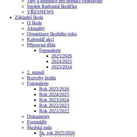
Tipy a inspirace pro domácí vzdělávání
Spolek Radostná školička
VŘESNEWS
Základní škola
O škole
Aktuality
Organizace školního roku
Kalendář akcí
Přípravná třída
Fotogalerie
2025⁄2026
2024⁄2025
2023⁄2024
2. stupeň
Rozvrhy hodin
Fotogalerie
Rok 2025⁄2026
Rok 2024⁄2025
Rok 2023⁄2024
Rok 2022⁄2023
Rok 2021⁄2022
Dokumenty
Formuláře
Školská rada
Šk. rok 2025⁄2026