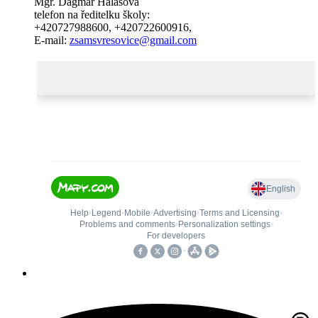
Mgr. Dagmar Halašová
telefon na ředitelku školy:
+420727988600
,
+420722600916
,
E-mail:
zsamsvresovice@gmail.com