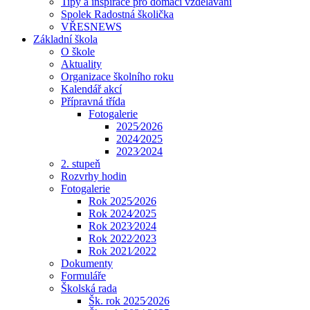
Tipy a inspirace pro domácí vzdělávání
Spolek Radostná školička
VŘESNEWS
Základní škola
O škole
Aktuality
Organizace školního roku
Kalendář akcí
Přípravná třída
Fotogalerie
2025⁄2026
2024⁄2025
2023⁄2024
2. stupeň
Rozvrhy hodin
Fotogalerie
Rok 2025⁄2026
Rok 2024⁄2025
Rok 2023⁄2024
Rok 2022⁄2023
Rok 2021⁄2022
Dokumenty
Formuláře
Školská rada
Šk. rok 2025⁄2026