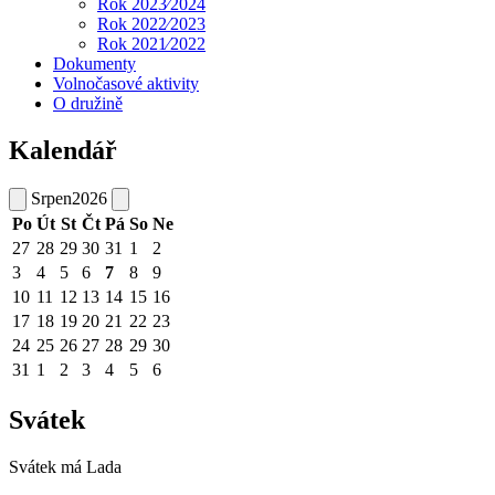
Rok 2023⁄2024
Rok 2022⁄2023
Rok 2021⁄2022
Dokumenty
Volnočasové aktivity
O družině
Kalendář
Srpen
2026
Po
Út
St
Čt
Pá
So
Ne
27
28
29
30
31
1
2
3
4
5
6
7
8
9
10
11
12
13
14
15
16
17
18
19
20
21
22
23
24
25
26
27
28
29
30
31
1
2
3
4
5
6
Svátek
Svátek má
Lada