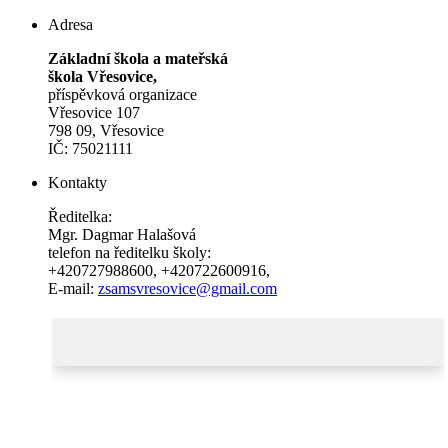
Adresa
Základní škola a mateřská
škola Vřesovice,
příspěvková organizace
Vřesovice 107
798 09, Vřesovice
IČ: 75021111
Kontakty
Ředitelka:
Mgr. Dagmar Halašová
telefon na ředitelku školy:
+420727988600
,
+420722600916
,
E-mail:
zsamsvresovice@gmail.com