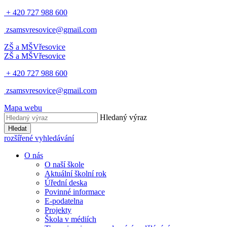
+ 420 727 988 600
zsamsvresovice@gmail.com
ZŠ a MŠ
Vřesovice
ZŠ a MŠ
Vřesovice
+ 420 727 988 600
zsamsvresovice@gmail.com
Mapa webu
Hledaný výraz
Hledat
rozšířené vyhledávání
O nás
O naší škole
Aktuální školní rok
Úřední deska
Povinné informace
E-podatelna
Projekty
Škola v médiích